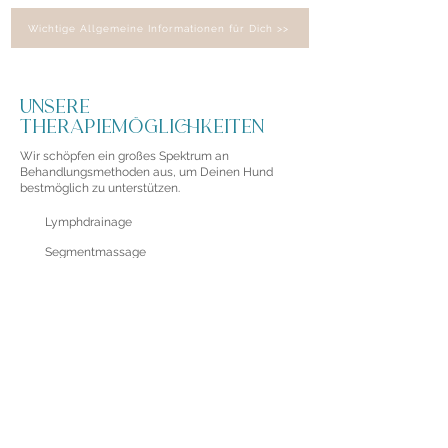
Wichtige Allgemeine Informationen für Dich >>
UNSERE
therapiemöglichkeiten
Wir schöpfen ein großes Spektrum an
Behandlungsmethoden aus, um Deinen Hund
bestmöglich zu unterstützen.
Lymphdrainage
Segmentmassage
Laser Therapie
Manuelle Therapie
Massagetechniken
Elektro Therapie
Aktive & Passive Bewegungstherapie
Faszienbehandlung