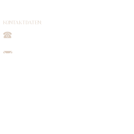
Dich da. Keine offene Sprechstunde. Verbindliche
Terminbuchung über Telefon, E-Mail, Whatsapp oder
Onlinebuchung.
kontaktdaten:
07663/6 03 80 82
0179/4098889
info@laki-dog-house.de
www.laki-dog-house.de
Zahlungsmittel:
Bar
FOLGE UNS AUF: