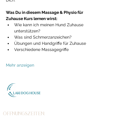
Dich. 
Was Du in diesem Massage & Physio für 
Zuhause Kurs lernen wirst:
Wie kann ich meinen Hund Zuhause 
unterstützen?
Was sind Schmerzanzeichen?
Übungen und Handgriffe für Zuhause
Verschiedene Massagegriffe
Mehr anzeigen
Inh. Stefanie Lakins
Zeppelinstr. 7
D-79331 Teningen
Öffnungszeiten:
Wir sind immer montags bis
einschließlich samstags für