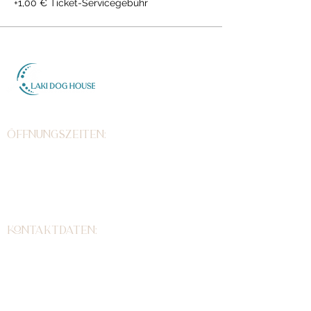
+1,00 € Ticket-Servicegebühr
Inh. Stefanie Lakins
Zeppelinstr. 7
D-79331 Teningen
Öffnungszeiten:
Wir sind immer montags bis
einschließlich samstags für
Dich da. Keine offene Sprechstunde. Verbindliche
Terminbuchung über Telefon, E-Mail, Whatsapp oder
Onlinebuchung.
kontaktdaten:
07663/6 03 80 82
0179/4098889
info@laki-dog-house.de