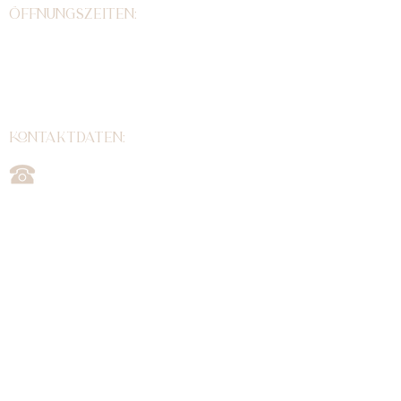
Öffnungszeiten:
Wir sind immer montags bis
einschließlich samstags für
Dich da. Keine offene Sprechstunde. Verbindliche
Terminbuchung über Telefon, E-Mail, Whatsapp oder
Onlinebuchung.
kontaktdaten:
07663/6 03 80 82
0179/4098889
info@laki-dog-house.de
www.laki-dog-house.de
Zahlungsmittel:
Bar